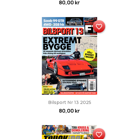
80,00 kr
favorite_border
Bilsport Nr 13 2025
80,00 kr
favorite_border