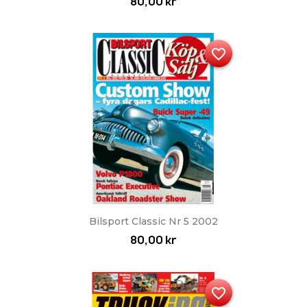
80,00 kr
favorite_border
Bilsport Classic Nr 5 2002
80,00 kr
favorite_border