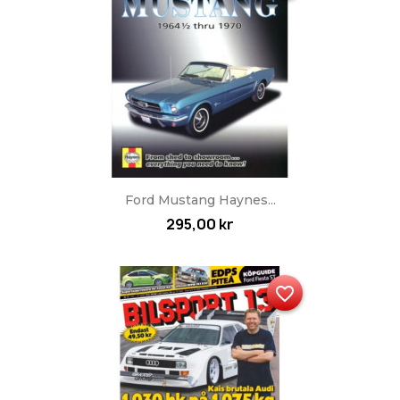
Ford Mustang Haynes...
295,00 kr
favorite_border