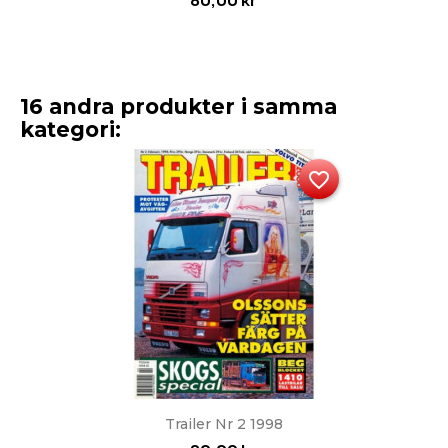
80,00 kr
16 andra produkter i samma
kategori:
favorite_border
Trailer Nr 2 1998