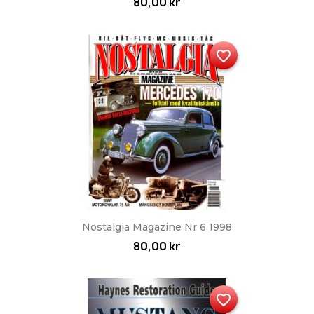
80,00 kr
favorite_border
Nostalgia Magazine Nr 6 1998
80,00 kr
favorite_border