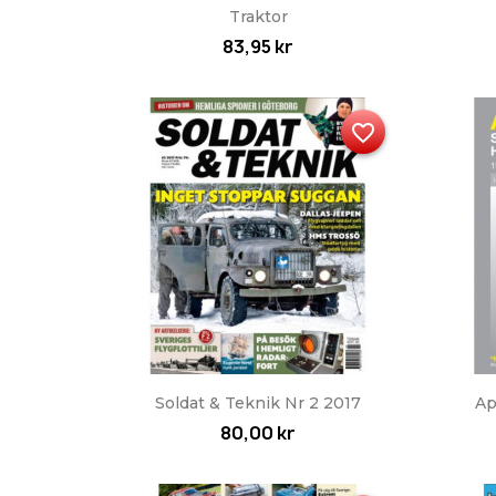
Snabbvy

Traktor
83,95 kr
favorite_border
Snabbvy

Soldat & Teknik Nr 2 2017
Ap
80,00 kr