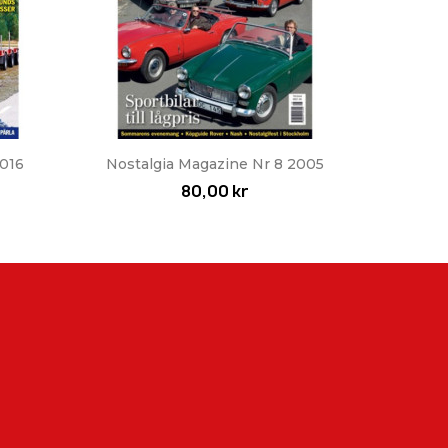
Snabbvy

2016
Nostalgia Magazine Nr 8 2005
80,00 kr