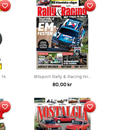
favorite_border
favorite_border
Snabbvy

 14
Bilsport Rally & Racing Nr...
80,00 kr
favorite_border
favorite_border