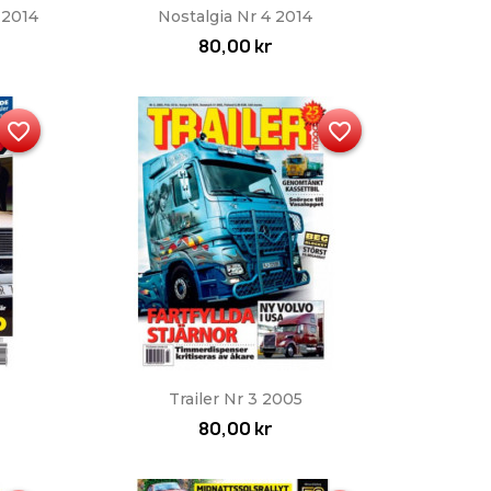
Snabbvy

 2014
Nostalgia Nr 4 2014
80,00 kr
favorite_border
favorite_border
Snabbvy

Trailer Nr 3 2005
80,00 kr