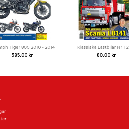
Snabbvy
Snabbvy


mph Tiger 800 2010 - 2014
Klassiska Lastbilar Nr 1 
395,00 kr
80,00 kr
Y
gar
ter