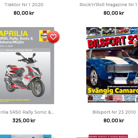
Snabbvy
Snabbvy


Traktor Nr 1 2020
Rock'n'Roll Magazine Nr 1
80,00 kr
80,00 kr
favorite_border
Snabbvy
Snabbvy


rilia SR50 Rally Sonic &...
Bilsport Nr 23 2010
325,00 kr
80,00 kr