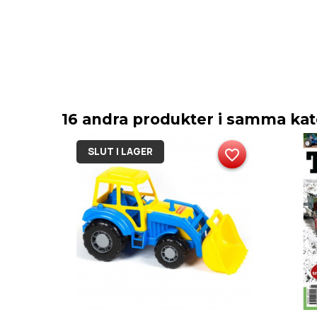
16 andra produkter i samma kat
SLUT I LAGER
favorite_border