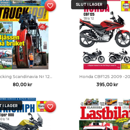
SLUT I LAGER
favorite_border
Snabbvy
Snabbvy


cking Scandinavia Nr 12...
Honda CBF125 2009 -20
80,00 kr
395,00 kr
 I LAGER
favorite_border