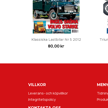
Snabbvy

Klassiska Lastbilar Nr 5 2012
Triu
80,00 kr
VILLKOR
MEN
Leverans- och köpvillkor
Tidnin
Integritetspolicy
Produk
KONTAKTA OSS