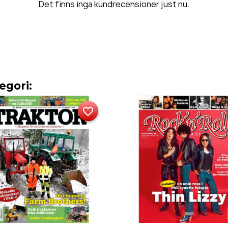
Det finns inga kundrecensioner just nu.
egori:
favorite_border