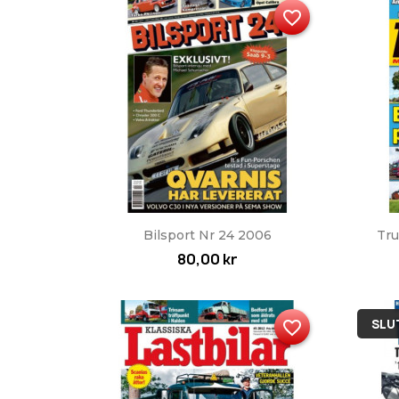
favorite_border
Snabbvy

Bilsport Nr 24 2006
Tru
80,00 kr
SLUT
favorite_border