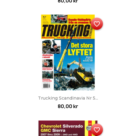
80,00 kr
favorite_border
Trucking Scandinavia Nr 5...
80,00 kr
favorite_border