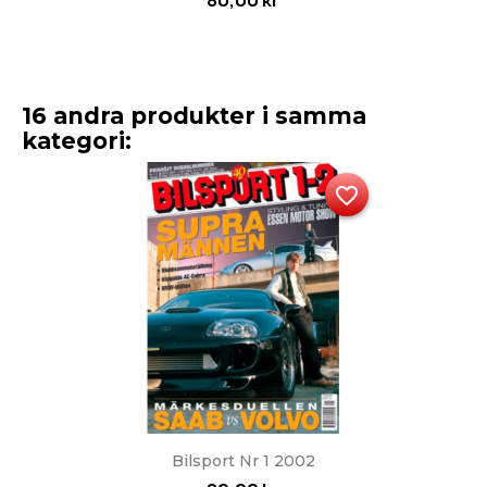
80,00 kr
16 andra produkter i samma
kategori:
favorite_border
Bilsport Nr 1 2002