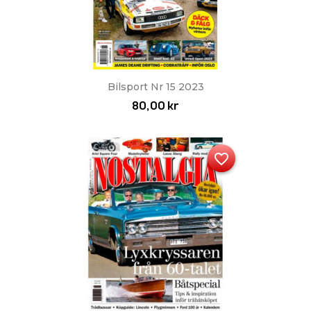
Bilsport Nr 15 2023
80,00 kr
favorite_border