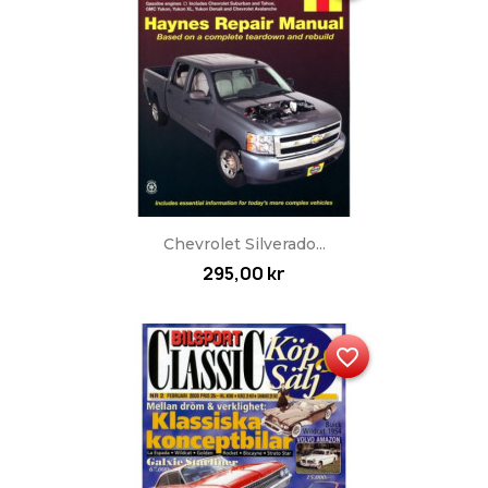
Chevrolet Silverado...
295,00 kr
favorite_border