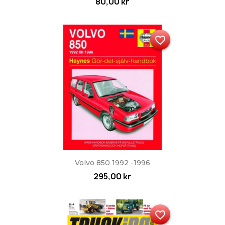
80,00 kr
favorite_border
Volvo 850 1992 -1996
295,00 kr
favorite_border