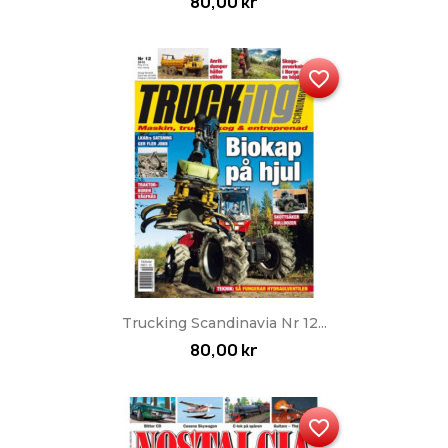
80,00 kr
favorite_border
Trucking Scandinavia Nr 12...
80,00 kr
favorite_border