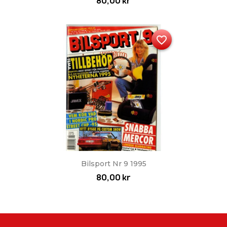
80,00 kr
favorite_border
Bilsport Nr 9 1995
80,00 kr