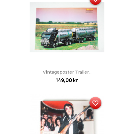
Vintageposter Trailer...
149,00 kr
favorite_border