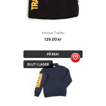
Mössa Trailer
129,00 kr
PÅ REA!
favorite_border
SLUT I LAGER