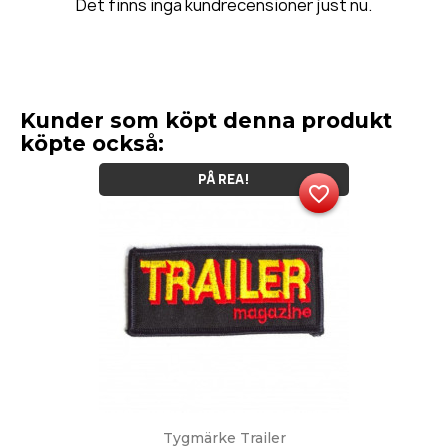
Det finns inga kundrecensioner just nu.
Kunder som köpt denna produkt
köpte också:
PÅ REA!
favorite_border
Tygmärke Trailer