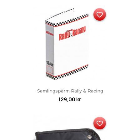
favorite_border
Samlingspärm Rally & Racing
129,00 kr
favorite_border