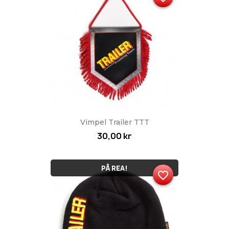
Vimpel Trailer TTT
30,00 kr
PÅ REA!
favorite_border