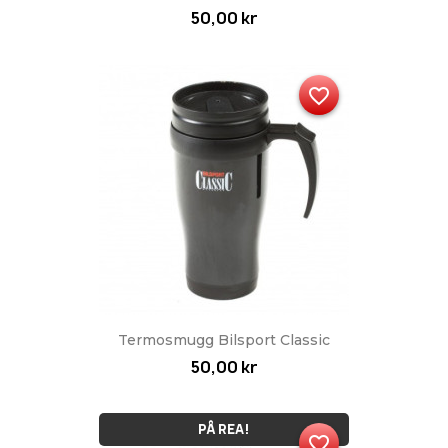
50,00 kr
favorite_border
Termosmugg Bilsport Classic
50,00 kr
PÅ REA!
favorite_border