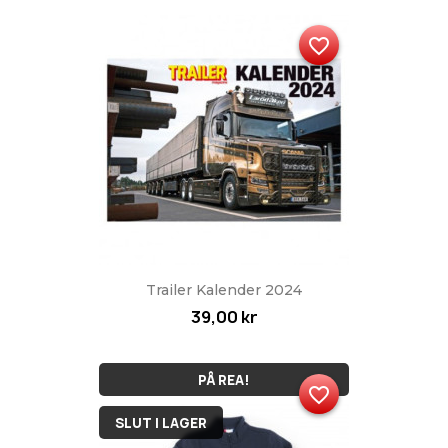
favorite_border
Trailer Kalender 2024
39,00 kr
PÅ REA!
favorite_border
SLUT I LAGER