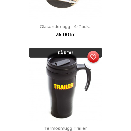
Glasunderlägg I 4-Pack...
35,00 kr
PÅ REA!
favorite_border
Termosmugg Trailer