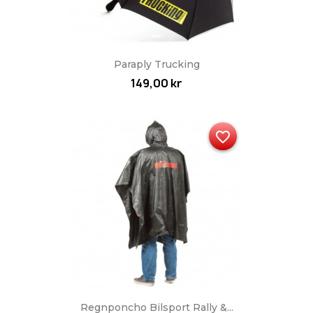
Paraply Trucking
149,00 kr
favorite_border
Regnponcho Bilsport Rally &...