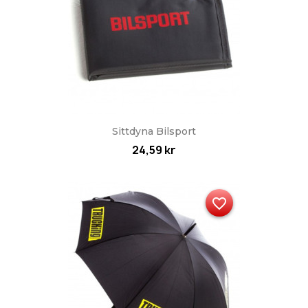
Sittdyna Bilsport
24,59 kr
favorite_border