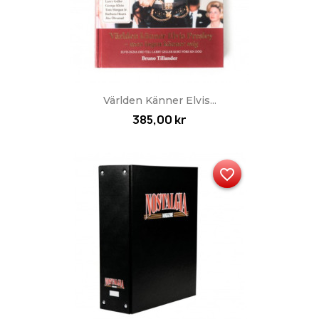
Världen Känner Elvis...
385,00 kr
favorite_border