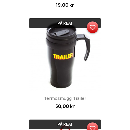
19,00 kr
PÅ REA!
favorite_border
Termosmugg Trailer
50,00 kr
PÅ REA!
favorite_border