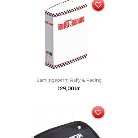
favorite_border
Samlingspärm Rally & Racing
129,00 kr
favorite_border