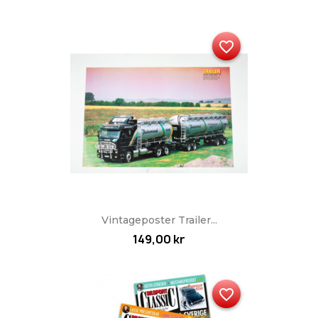
favorite_border
Vintageposter Trailer...
149,00 kr
favorite_border