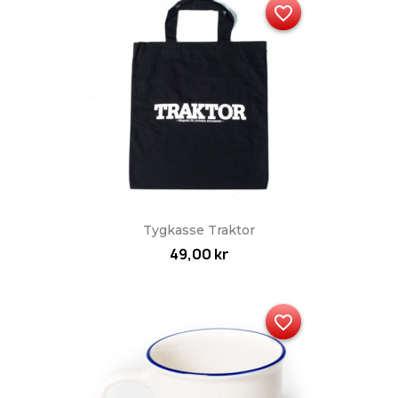
favorite_border
Tygkasse Traktor
49,00 kr
favorite_border