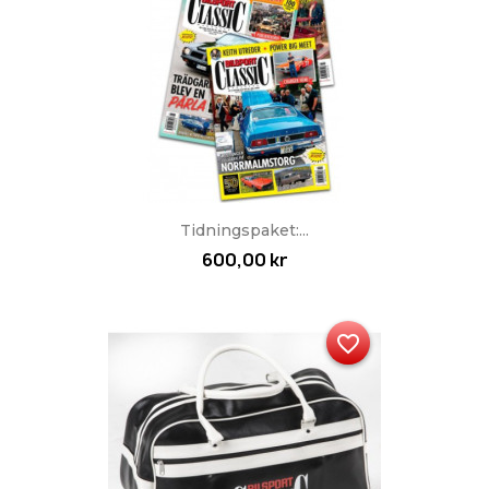
Tidningspaket:...
600,00 kr
favorite_border