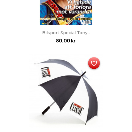
Bilsport Special Tony...
80,00 kr
favorite_border