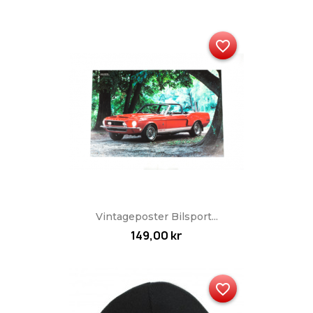
favorite_border
Vintageposter Bilsport...
149,00 kr
favorite_border