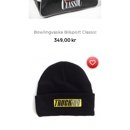
Bowlingväska Bilsport Classic
349,00 kr
favorite_border