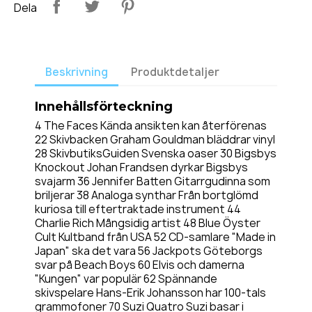
Dela
Beskrivning
Produktdetaljer
Innehållsförteckning
4 The Faces Kända ansikten kan återförenas
22 Skivbacken Graham Gouldman bläddrar vinyl
28 SkivbutiksGuiden Svenska oaser 30 Bigsbys
Knockout Johan Frandsen dyrkar Bigsbys
svajarm 36 Jennifer Batten Gitarrgudinna som
briljerar 38 Analoga synthar Från bortglömd
kuriosa till eftertraktade instrument 44
Charlie Rich Mångsidig artist 48 Blue Öyster
Cult Kultband från USA 52 CD-samlare "Made in
Japan" ska det vara 56 Jackpots Göteborgs
svar på Beach Boys 60 Elvis och damerna
"Kungen" var populär 62 Spännande
skivspelare Hans-Erik Johansson har 100-tals
grammofoner 70 Suzi Quatro Suzi basar i