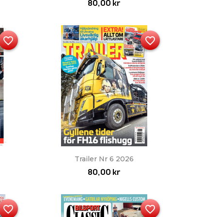
80,00 kr
favorite_border
favorite_border
Snabbvy

Trailer Nr 6 2026
80,00 kr
favorite_border
favorite_border