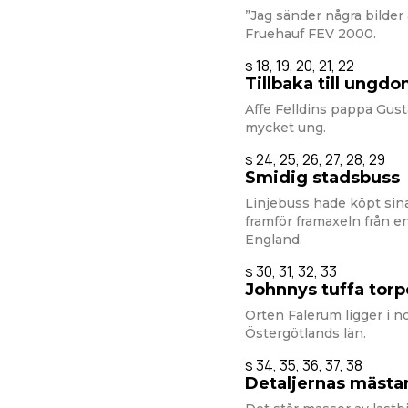
”Jag sänder några bilder 
Fruehauf FEV 2000.
s 18, 19, 20, 21, 22
Tillbaka till ungd
Affe Felldins pappa Gust
mycket ung.
s 24, 25, 26, 27, 28, 29
Smidig stadsbuss
Linjebuss hade köpt sin
framför framaxeln från e
England.
s 30, 31, 32, 33
Johnnys tuffa torp
Orten Falerum ligger i n
Östergötlands län.
s 34, 35, 36, 37, 38
Detaljernas mästa