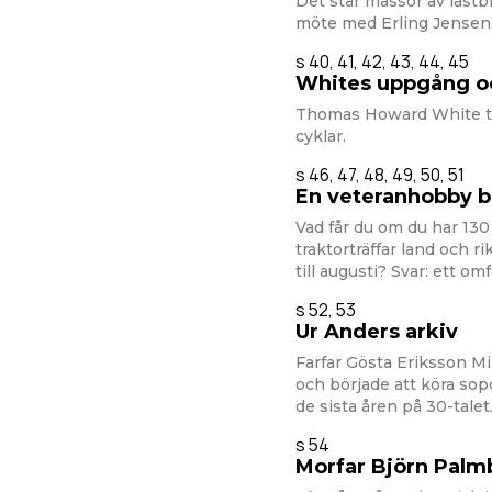
Det står massor av lastbi
möte med Erling Jensen
s 40, 41, 42, 43, 44, 45
Whites uppgång oc
Thomas Howard White til
cyklar.
s 46, 47, 48, 49, 50, 51
En veteranhobby b
Vad får du om du har 130 
traktorträffar land och r
till augusti? Svar: ett o
s 52, 53
Ur Anders arkiv
Farfar Gösta Eriksson Mi
och började att köra so
de sista åren på 30-talet
s 54
Morfar Björn Palm