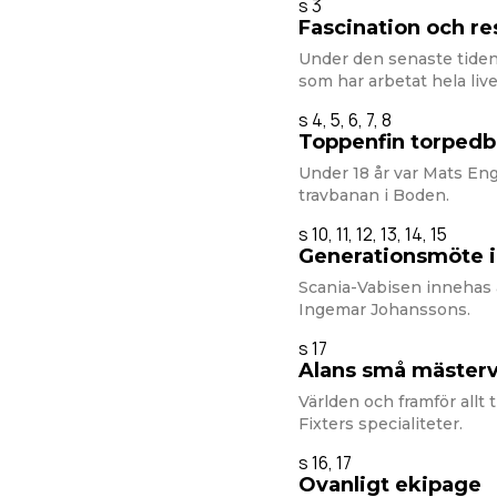
s 3
Fascination och r
Under den senaste tiden 
som har arbetat hela liv
s 4, 5, 6, 7, 8
Toppenfin torpedb
Under 18 år var Mats En
travbanan i Boden.
s 10, 11, 12, 13, 14, 15
Generationsmöte i
Scania-Vabisen innehas 
Ingemar Johanssons.
s 17
Alans små mäster
Världen och framför allt 
Fixters specialiteter.
s 16, 17
Ovanligt ekipage