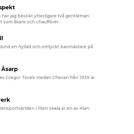
espekt
har jag besökt ytterligare två gentlemän
et som åkare och chaufförer.
il
glund en hyllad och omtyckt banmästare på
 Åsarp
av Gregor Tovek medan Chevan från 1939 är
verk
transportvärlden i liten skala är en av Alan