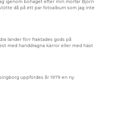
jag igenom bohaget efter min morfar Björn
stötte då på ett par fotoalbum som jag inte
dra länder förr fraktades gods på
est med handdragna kärror eller med häst
singborg uppfördes år 1979 en ny