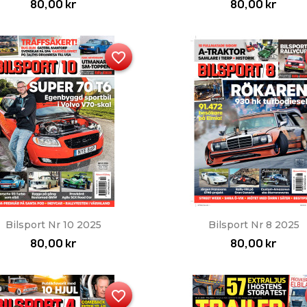
80,00 kr
80,00 kr
favorite_border
Snabbvy
Snabbvy


Bilsport Nr 10 2025
Bilsport Nr 8 2025
80,00 kr
80,00 kr
favorite_border