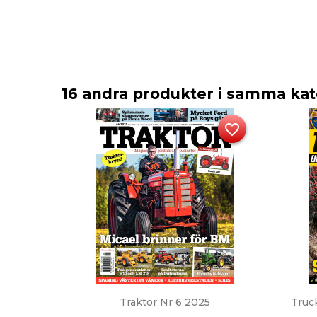
16 andra produkter i samma kat
favorite_border
Snabbvy

Traktor Nr 6 2025
Truc