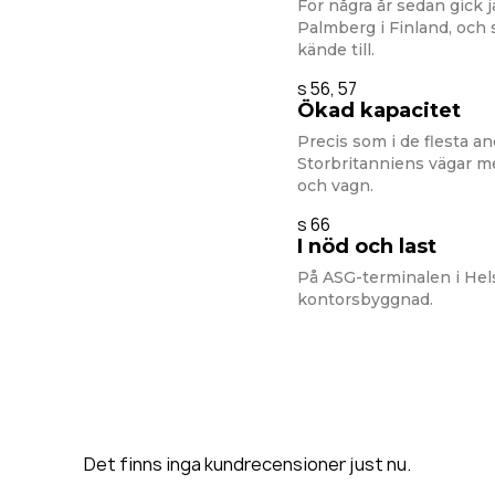
För några år sedan gick 
Palmberg i Finland, och 
kände till.
s 56, 57
Ökad kapacitet
Precis som i de flesta an
Storbritanniens vägar m
och vagn.
s 66
I nöd och last
På ASG-terminalen i Hel
kontorsbyggnad.
Det finns inga kundrecensioner just nu.