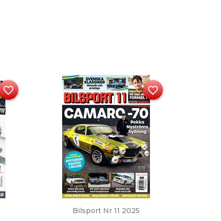
favorite_border
favorite_border
Snabbvy

Bilsport Nr 11 2025