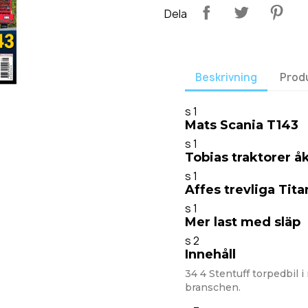
Dela
Beskrivning
Prod
s 1
Mats Scania T143
s 1
Tobias traktorer åk
s 1
Affes trevliga Tita
s 1
Mer last med släp
s 2
Innehåll
34 4 Stentuff torpedbil i
branschen.