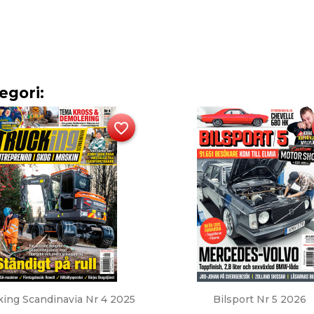
egori:
favorite_border
Snabbvy
Snabbvy


king Scandinavia Nr 4 2025
Bilsport Nr 5 2026