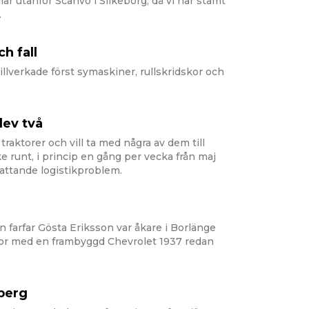
lar utanför Scanvo i Silkeborg, då vi har stämt
.
h fall
lverkade först symaskiner, rullskridskor och
lev två
traktorer och vill ta med några av dem till
ike runt, i princip en gång per vecka från maj
mfattande logistikproblem.
n farfar Gösta Eriksson var åkare i Borlänge
por med en frambyggd Chevrolet 1937 redan
.
berg