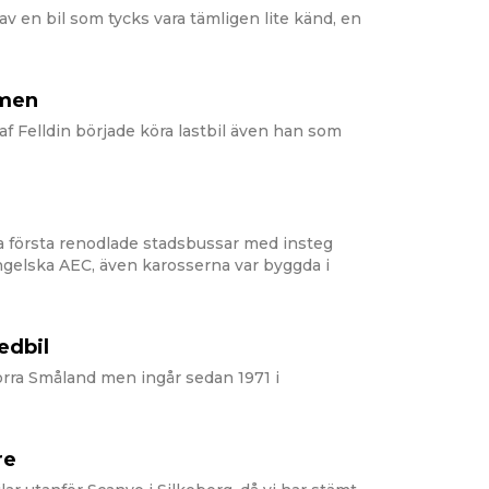
av en bil som tycks vara tämligen lite känd, en
omen
af Felldin började köra lastbil även han som
a första renodlade stadsbussar med insteg
ngelska AEC, även karosserna var byggda i
edbil
orra Småland men ingår sedan 1971 i
re